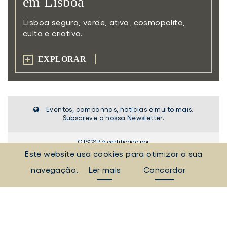
em Lisboa
Lisboa segura, verde, ativa,
cosmopolita,
culta e criativa.
EXPLORAR
Eventos, campanhas, notícias e muito mais.
Subscreve a nossa Newsletter.
O ISCSP é certificado por
Este website usa cookies para otimizar a sua
navegação.
Ler mais
Concordar
2026 © INSTITUTO SUPERIOR DE CIÊNCIAS SOCIAIS E POLÍTICAS
RUA ALMERINDO LESSA - 1300-663 LISBOA
Tel:
[+351] 21 361 94 30
Fax: [+351] 21 361 94 42