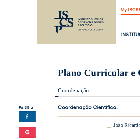
Saltar
My ISCS
para
o
conteúdo
principal
PÁGINA
INSTIT
PRINCI
Plano Curricular e
Coordenação
Coordenação Científica:
Partilha
João
João Ricard
Ricardo
Catarino