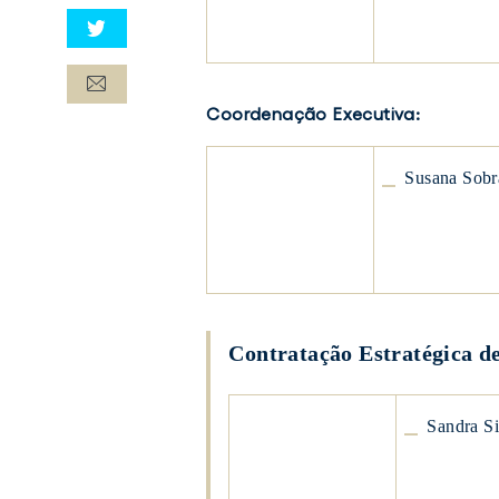
João
Ricardo
Catarino
Coordenação Executiva:
Susana
Susana Sobr
Sobral
Susana
Sobral
Contratação Estratégica d
Sandra
Sandra S
Simões
Sandra