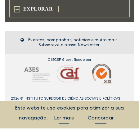
EXPLORAR
Eventos, campanhas, notícias e muito mais.
Subscreve a nossa Newsletter.
O ISCSP é certificado por
2026 © INSTITUTO SUPERIOR DE CIÊNCIAS SOCIAIS E POLÍTICAS
RUA ALMERINDO LESSA - 1300-663 LISBOA
Este website usa cookies para otimizar a sua
Tel:
[+351] 21 361 94 30
Fax: [+351] 21 361 94 42
navegação.
Ler mais
Concordar
_Sempre Ligados