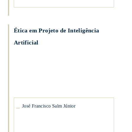
Ética em Projeto de Inteligência
Artificial
José
Francisco
Salm
Júnior
José
Francisco
Salm
Júnior
José Francisco Salm Júnior