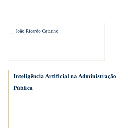
João
Ricardo
Catarino
João Ricardo Catarino
Inteligência Artificial na Administração
Pública
José
Francisco
Salm
Júnior