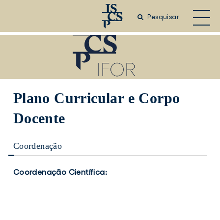
Saltar
para
Pesquisar
o
conteúdo
principal
Plano Curricular e Corpo
Docente
Coordenação
Coordenação Científica:
João
Ricardo
Catarino