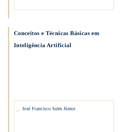
Conceitos e Técnicas Básicas em
Inteligência Artificial
José
Francisco
Salm
Júnior
José
Francisco
Salm
Júnior
José Francisco Salm Júnior