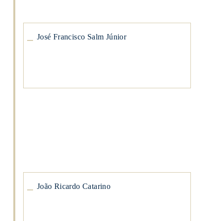
José
Francisco
Salm
Júnior
José Francisco Salm Júnior
João
Ricardo
Catarino
João
Ricardo
Catarino
João Ricardo Catarino