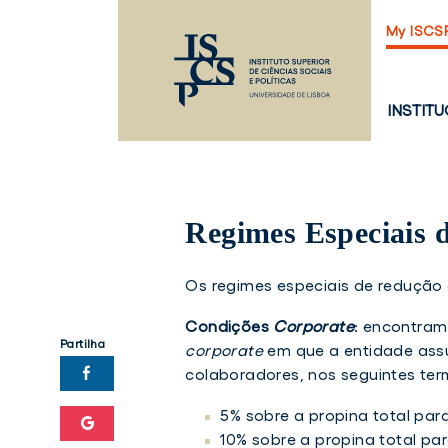
Saltar
My ISCS
para
o
conteúdo
principal
PÁGINA
INSTIT
PRINCI
Regimes Especiais 
Os regimes especiais de redução 
Condições
Corporate
: encontram
Partilha
corporate
em que a entidade assu
colaboradores, nos seguintes ter
5% sobre a propina total para
10% sobre a propina total par