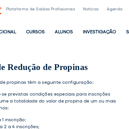
P
Plataforma de Saídas Profissionais
Notícias
Agenda
UCIONAL
CURSOS
ALUNOS
INVESTIGAÇÃO
S
PAL
de Redução de Propinas
de propinas têm a seguinte configuração:
-se previstas condições especiais para inscrições
me a totalidade do valor de propina de um ou mais
mos:
 1 inscrição;
a 2 a 4 inscrições;