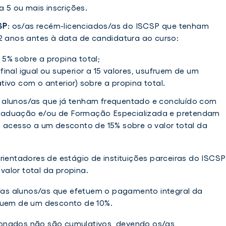
a 5 ou mais inscrições.
SP
: os/as recém-licenciados/as do ISCSP que tenham
 2 anos antes à data de candidatura ao curso:
5% sobre a propina total;
inal igual ou superior a 15 valores, usufruem de um
ivo com o anterior) sobre a propina total.
s alunos/as que já tenham frequentado e concluído com
raduação e/ou de Formação Especializada e pretendam
o acesso a um desconto de 15% sobre o valor total da
orientadores de estágio de instituições parceiras do ISCSP
alor total da propina.
/as alunos/as que efetuem o pagamento integral da
fruem de um desconto de 10%.
onados não são cumulativos, devendo os/as