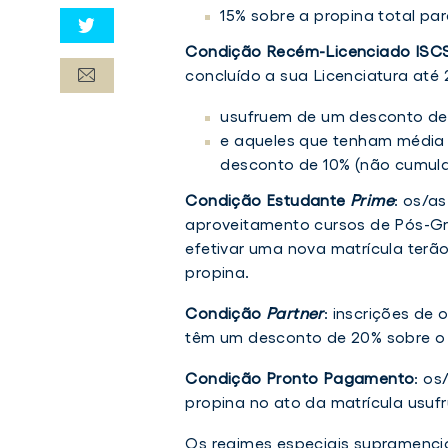
15% sobre a propina total par
Condição Recém-Licenciado ISC
concluído a sua Licenciatura até
usufruem de um desconto de 
e aqueles que tenham média f
desconto de 10% (não cumulat
Condição Estudante
Prime
: os/a
aproveitamento cursos de Pós-G
efetivar uma nova matrícula terã
propina.
Condição
Partner
: inscrições de 
têm um desconto de 20% sobre o v
Condição Pronto Pagamento
: os
propina no ato da matrícula usu
Os regimes especiais supramenci