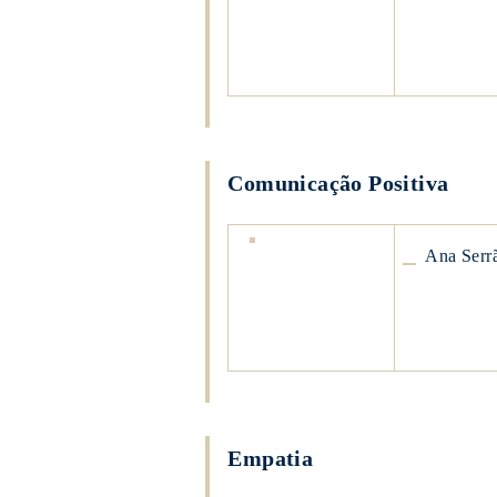
Sara
Midões
Comunicação Positiva
Ana
Ana Serr
Serrão
Ana
Serrão
Empatia