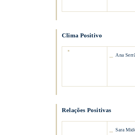
Helena
Águeda
Marujo
Clima Positivo
Ana
Ana Serr
Serrão
Ana
Serrão
Relações Positivas
Sara
Sara Mid
Midões