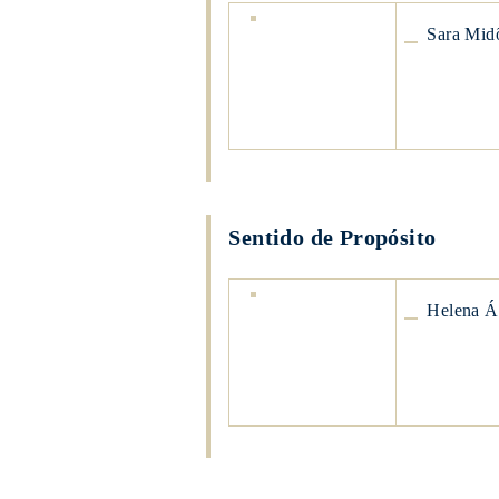
Sara
Sara Mid
Midões
Sara
Midões
Sentido de Propósito
Helena
Helena Á
Águeda
Marujo
Helena
Águeda
Marujo