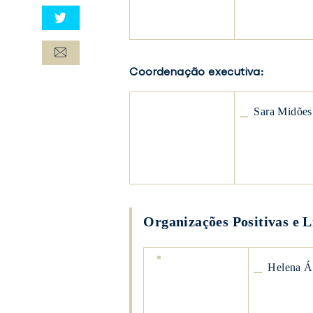
Helena
Águeda
Marujo
Coordenação executiva:
Sara
Sara Midões
Midões
Sara
Midões
Organizações Positivas e L
Helena
Helena Á
Águeda
Marujo