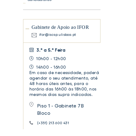
Gabinete de Apoio ao IFOR
ifor@iscsp.ulisboa.pt
3.ª a 5.ª Feira
10h00 - 12h00
14h00 - 16h00
Em caso de necessidade, poderá
agendar o seu atendimento, até
48 horas úteis antes, para o
horário das 16h00 às 18h00, nos
mesmos dias supra indicados.
Piso 1 - Gabinete 7B
Bloco
(+351) 213 600 431