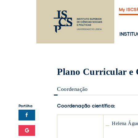
Saltar
My ISCS
para
o
conteúdo
principal
PÁGINA
INSTIT
PRINCI
Plano Curricular e
Coordenação
Coordenação científica:
Partilha
Helena
Helena Águ
Águeda
Marujo