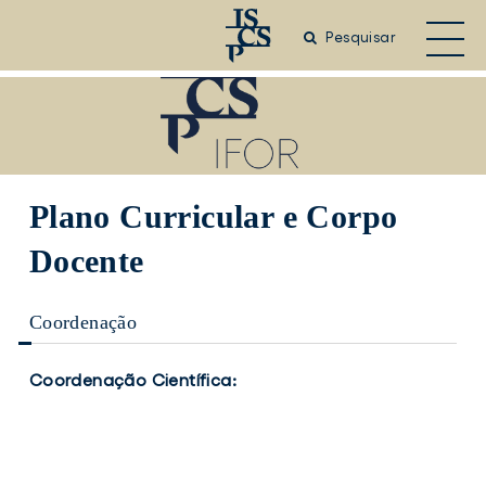
Saltar
para
Pesquisar
o
conteúdo
principal
Plano Curricular e Corpo
Docente
Coordenação
Coordenação Científica:
Pedro
Borrego