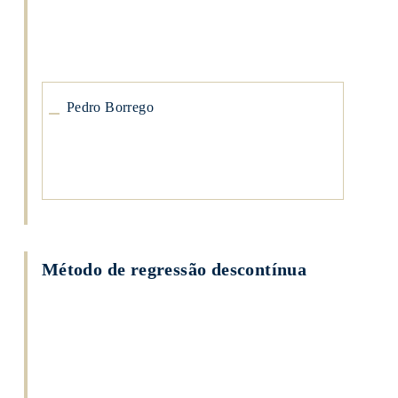
Pedro
Borrego
Pedro Borrego
Método de regressão descontínua
Pedro
Borrego
Pedro
Borrego