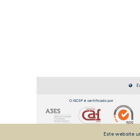
E
O ISCSP é certificado por
Este website u