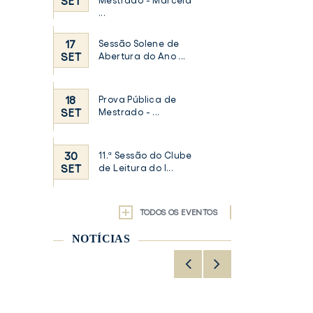
SET
Mestrado - Marcela
...
17
Sessão Solene de
SET
Abertura do Ano ...
18
Prova Pública de
SET
Mestrado - ...
30
11.ª Sessão do Clube
SET
de Leitura do I...
TODOS OS EVENTOS
NOTÍCIAS