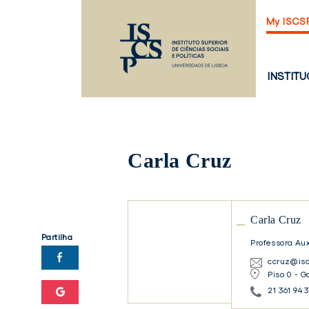
Saltar
My ISCS
para
o
conteúdo
principal
PÁGINA
INSTIT
PRINCI
Carla Cruz
Carla
Carla Cruz
Cruz
Partilha
Professora Aux
Carla
ccruz@isc
Cruz
Piso 0 - G
21 361 94 