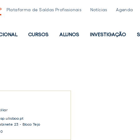
P
Plataforma de Saídas Profissionais
Notícias
Agenda
UCIONAL
CURSOS
ALUNOS
INVESTIGAÇÃO
S
PAL
iliar
sp.ulisboa.pt
abinete 23 - Bloco Tejo
30