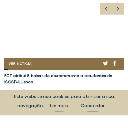
ER
ACEBOOK
TWITTER
FACE
FCT
VER NOTÍCIA
ATRIBUI
FCT
V
5
FCT atribui 5 bolsas de doutoramento a estudantes do
Vo
atribui
5
BOLSAS
ISCSP-ULisboa
em
DE
5
d
DOUTORAMENTO
bolsas
Investigação
Re
I
A
Este website usa cookies para otimizar a sua
de
d
5 agosto 2026
30
ESTUDANTES
doutoramento
Pr
DO
navegação.
Ler mais
Concordar
a
ISCSP-
"
TODAS AS NOTÍCIAS
ULISBOA
estudantes
a
do
d
Eventos, campanhas, notícias e muito mais.