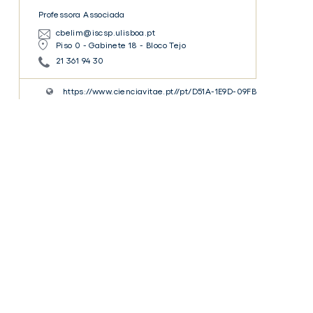
Professora Associada
cbelim@iscsp.ulisboa.pt
Piso 0 - Gabinete 18 - Bloco Tejo
21 361 94 30
https://www.cienciavitae.pt//pt/D51A-1E9D-09FB