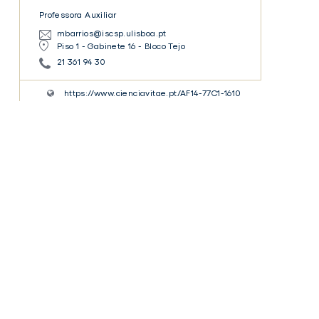
Professora Auxiliar
mbarrios@iscsp.ulisboa.pt
Piso 1 - Gabinete 16 - Bloco Tejo
21 361 94 30
https://www.cienciavitae.pt/AF14-77C1-1610