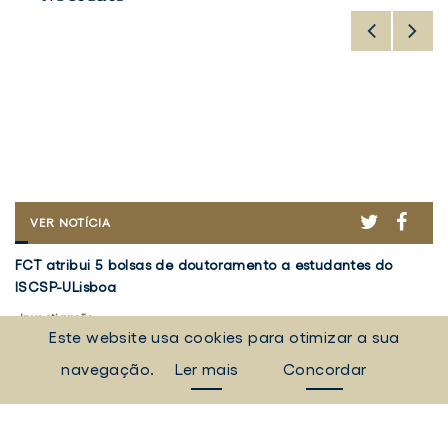
ER
ACEBOOK
TWITTER
FACE
FCT
VER NOTÍCIA
ATRIBUI
FCT
V
5
FCT atribui 5 bolsas de doutoramento a estudantes do
Vo
atribui
5
BOLSAS
ISCSP-ULisboa
em
DE
5
d
DOUTORAMENTO
bolsas
Investigação
Re
I
A
Este website usa cookies para otimizar a sua
de
d
5 agosto 2026
30
ESTUDANTES
doutoramento
Pr
DO
navegação.
Ler mais
Concordar
a
ISCSP-
"
TODAS AS NOTÍCIAS
ULISBOA
estudantes
a
do
d
Eventos, campanhas, notícias e muito mais.