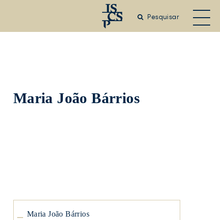
Saltar
para
Pesquisar
o
conteúdo
principal
Maria João Bárrios
Maria
João
Bárrios
Maria
João
Bárrios
Maria João Bárrios