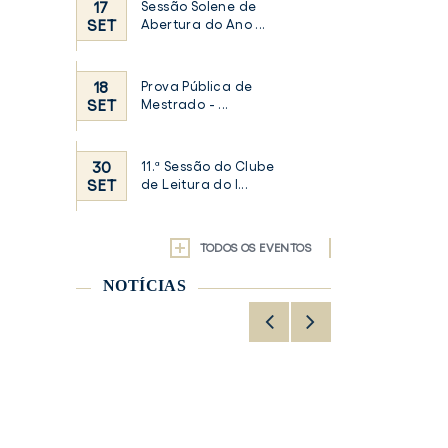
17
Sessão Solene de
SET
Abertura do Ano ...
18
Prova Pública de
SET
Mestrado - ...
30
11.ª Sessão do Clube
SET
de Leitura do I...
TODOS OS EVENTOS
NOTÍCIAS