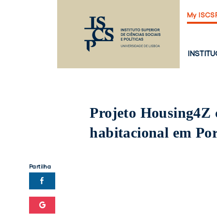
Saltar
My ISCS
para
o
conteúdo
principal
PÁGINA
INSTIT
PRINCI
Projeto Housing4Z c
habitacional em Po
Partilha