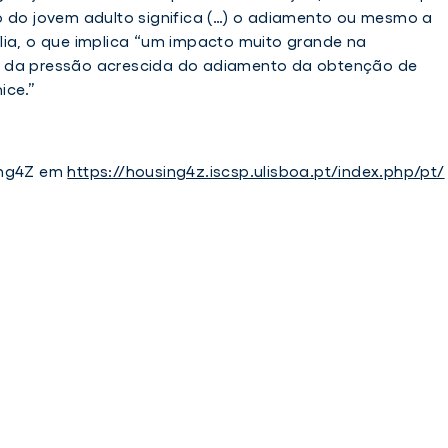
o do jovem adulto significa (…) o adiamento ou mesmo a
lia, o que implica “um impacto muito grande na
m da pressão acrescida do adiamento da obtenção de
ice.”
ing4Z em
https://housing4z.iscsp.ulisboa.pt/index.php/pt/