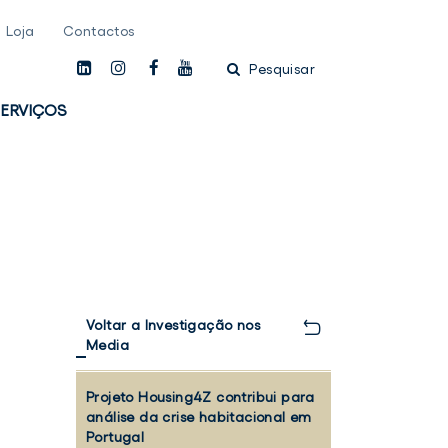
Loja
Contactos
linkedin
instagam
facebook
youtube
Pesquisar
ERVIÇOS
Voltar a Investigação nos
Media
Projeto Housing4Z contribui para
análise da crise habitacional em
Portugal