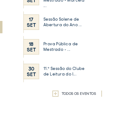
SET
Mestrado - Marcela
...
17
Sessão Solene de
SET
Abertura do Ano ...
18
Prova Pública de
SET
Mestrado - ...
30
11.ª Sessão do Clube
SET
de Leitura do I...
TODOS OS EVENTOS