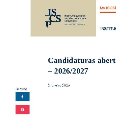
Saltar
My ISCS
para
o
conteúdo
principal
PÁGINA
INSTIT
PRINCI
Candidaturas abert
– 2026/2027
2 janeiro 2026
Partilha