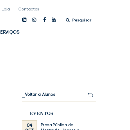
Loja
Contactos
linkedin
instagam
facebook
youtube
Pesquisar
ERVIÇOS
s
Voltar a Alunos
EVENTOS
04
Prova Pública de