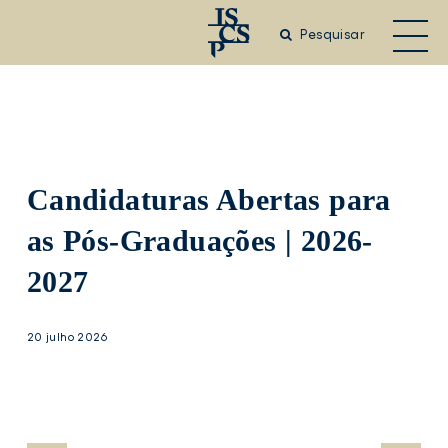
Saltar
para
Pesquisar
o
conteúdo
principal
Candidaturas Abertas para
as Pós-Graduações | 2026-
2027
20 julho 2026