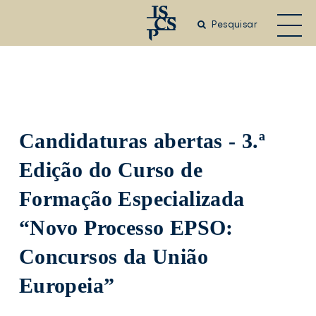
Saltar
para
Pesquisar
o
conteúdo
principal
Candidaturas abertas - 3.ª
Edição do Curso de
Formação Especializada
“Novo Processo EPSO:
Concursos da União
Europeia”