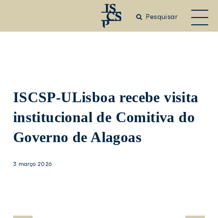
Saltar
para
Pesquisar
o
conteúdo
principal
ISCSP-ULisboa recebe visita
institucional de Comitiva do
Governo de Alagoas
3 março 2026