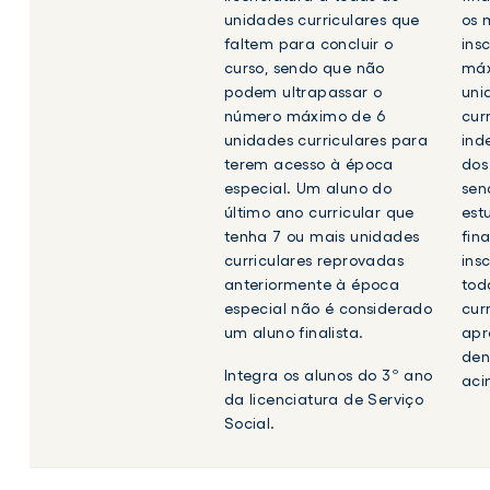
unidades curriculares que
os 
faltem para concluir o
ins
curso, sendo que não
máx
podem ultrapassar o
uni
número máximo de 6
cur
unidades curriculares para
ind
terem acesso à época
dos
especial. Um aluno do
sen
último ano curricular que
est
tenha 7 ou mais unidades
fin
curriculares reprovadas
ins
anteriormente à época
tod
especial não é considerado
cur
um aluno finalista.
apr
den
Integra os alunos do 3º ano
aci
da licenciatura de Serviço
Social.