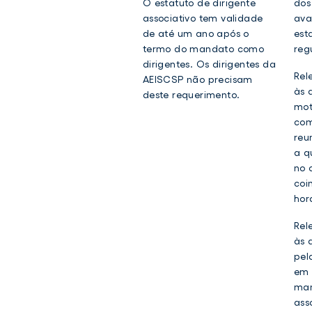
O estatuto de dirigente
dos
associativo tem validade
ava
de até um ano após o
est
termo do mandato como
reg
dirigentes. Os dirigentes da
Rel
AEISCSP não precisam
às 
deste requerimento.
mot
com
reu
a q
no 
coi
horá
Rel
às 
pel
em 
man
ass