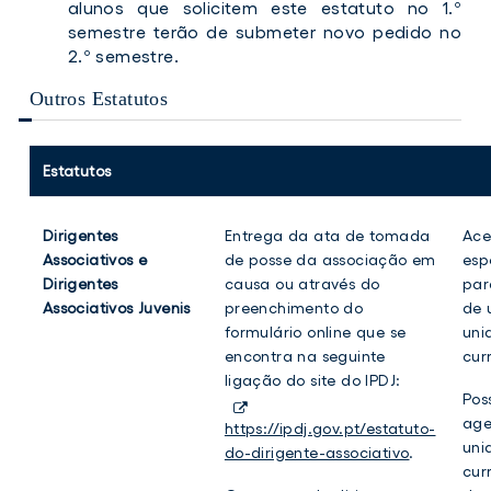
alunos que solicitem este estatuto no 1.º
semestre terão de submeter novo pedido no
2.º semestre.
Outros Estatutos
Estatutos
Dirigentes
Entrega da ata de tomada
Ace
Associativos e
de posse da associação em
esp
Dirigentes
causa ou através do
par
Associativos Juvenis
preenchimento do
de 
formulário online que se
uni
encontra na seguinte
cur
ligação do site do IPDJ:
Pos
age
https://ipdj.gov.pt/estatuto-
uni
do-dirigente-associativo
.
cur