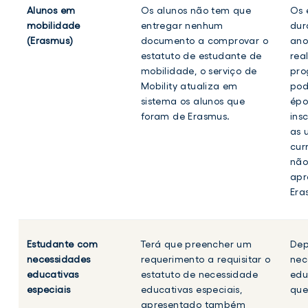
Alunos em
Os alunos não tem que
Os 
mobilidade
entregar nenhum
dur
(Erasmus)
documento a comprovar o
ano
estatuto de estudante de
rea
mobilidade, o serviço de
pro
Mobility atualiza em
pod
sistema os alunos que
épo
foram de Erasmus.
ins
as 
cur
não
apr
Era
Estudante com
Terá que preencher um
Dep
necessidades
requerimento a requisitar o
nec
educativas
estatuto de necessidade
edu
especiais
educativas especiais,
que
apresentado também