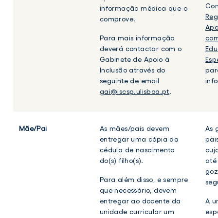
Con
informação médica que o
Reg
comprove.
Apo
Para mais informação
com
deverá contactar com o
Edu
Gabinete de Apoio à
Esp
Inclusão através do
par
seguinte de email
inf
gai@iscsp.ulisboa.pt
.
Mãe/Pai
As mães/pais devem
As 
entregar uma cópia da
pai
cédula de nascimento
cuj
do(s) filho(s).
até
goz
Para além disso, e sempre
segu
que necessário, devem
entregar ao docente da
A u
unidade curricular um
esp