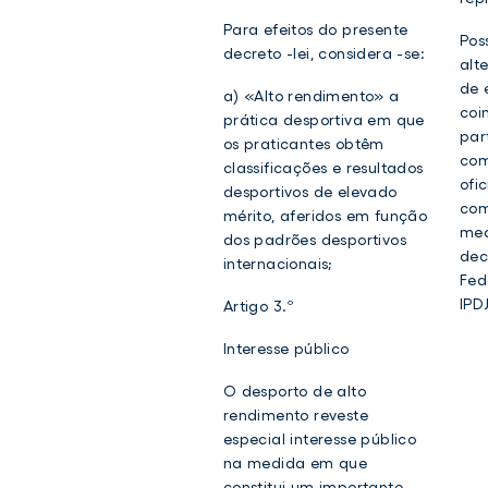
Para efeitos do presente
Pos
decreto -lei, considera -se:
alt
de 
a) «Alto rendimento» a
coi
prática desportiva em que
par
os praticantes obtêm
com
classificações e resultados
ofi
desportivos de elevado
com
mérito, aferidos em função
med
dos padrões desportivos
dec
internacionais;
Fed
IPD
Artigo 3.º
Interesse público
O desporto de alto
rendimento reveste
especial interesse público
na medida em que
constitui um importante