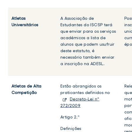
Atletas
A Associação de
Pos
Universitários
Estudantes do ISCSP terá
ins
que enviar para os serviços
uni
académicos a lista de
cur
alunos que podem usufruir
épo
deste estatuto, é
necessário também enviar
a inscrição na ADESL.
Atletas de Alta
Estão abrangidos os
Rel
Competição
praticantes definidos no
que
Decreto-Lei nº
mot
272/2009
par
com
Artigo 2.º
ofic
mod
Definições
rep