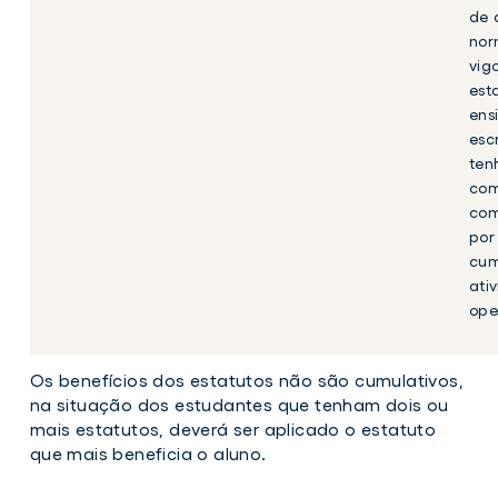
de 
nor
vig
est
ensi
esc
ten
com
co
por
cum
ati
ope
Os benefícios dos estatutos não são cumulativos,
na situação dos estudantes que tenham dois ou
mais estatutos, deverá ser aplicado o estatuto
que mais beneficia o aluno.