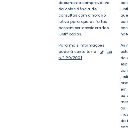
documento comprovativo
con
da coincidência de
jus
consultas com o horário
que
letivo para que as faltas
com
possam ser consideradas
con
justificadas.
nat
Para mais informações
As 
poderá consultar a
Lei
est
n.º 90/2001
de 
esp
con
jus
pre
em 
ou 
men
ou,
ind
da 
com