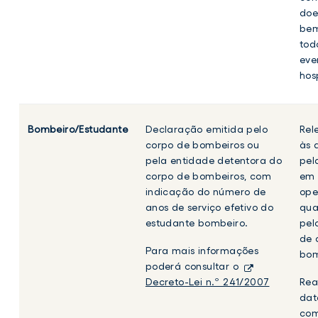
doe
bem
tod
eve
hos
Bombeiro/Estudante
Declaração emitida pelo
Rel
corpo de bombeiros ou
às 
pela entidade detentora do
pel
corpo de bombeiros, com
em 
indicação do número de
ope
anos de serviço efetivo do
qua
estudante bombeiro.
pel
de 
Para mais informações
bom
poderá consultar o
Decreto-Lei n.º 241/2007
Rea
dat
com