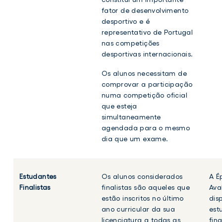
fator de desenvolvimento
desportivo e é
representativo de Portugal
nas competições
desportivas internacionais.
Os alunos necessitam de
comprovar a participação
numa competição oficial
que esteja
simultaneamente
agendada para o mesmo
dia que um exame.
Estudantes
Os alunos considerados
A É
Finalistas
finalistas são aqueles que
Ava
estão inscritos no último
dis
ano curricular da sua
est
licenciatura a todas as
fin