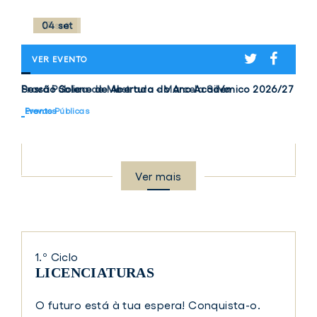
04 set
17 set
TWITTER
TWITTER
FACEBO
FACEBO
PROVA
SESSÃO
VER EVENTO
VER EVENTO
PÚBLICA
SOLENE
Prova
Sessão
DE
DE
Prova Pública de Mestrado - Marcela Silva
Sessão Solene de Abertura do Ano Académico 2026/27
Pública
Solene
MESTRADO
ABERTURA
-
DO
de
de
Provas Públicas
Eventos
MARCELA
ANO
Mestrado
Abertura
SILVA
ACADÉMICO
-
do
2026/27
Marcela
Ano
Silva
Académico
Ver mais
2026/27
Eventos
1.º Ciclo
LICENCIATURAS
O futuro está à tua espera! Conquista-o.