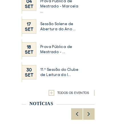
04
Prova Pública de
SET
Mestrado - Marcela
...
17
Sessão Solene de
SET
Abertura do Ano ...
.
18
Prova Pública de
SET
Mestrado - ...
30
11.ª Sessão do Clube
SET
de Leitura do I...
TODOS OS EVENTOS
NOTÍCIAS