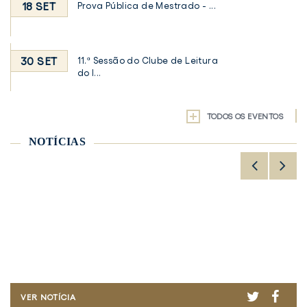
18 SET
Prova Pública de Mestrado - ...
30 SET
11.ª Sessão do Clube de Leitura
do I...
TODOS OS EVENTOS
NOTÍCIAS
TWITTER
TWITTER
FACE
FACE
FCT
VOLUME
VER NOTÍCIA
VER NOTÍCIA