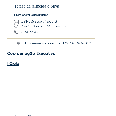
Almeida
e
Teresa de Almeida e Silva
Silva
Professora Catedrática
tasilva@iscsp.ulisboa.pt
Piso 3 - Gabinete 13 - Bloco Tejo
21 361 94 30
https://www.cienciavitae.pt//2512-1DA7-750C
Coordenação Executiva
I Ciclo
Andrea
Valente
Andrea
Valente