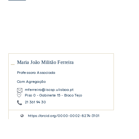
Maria
João
Militão
Ferreira
Maria
João
Militão
Ferreira
Maria João Militão Ferreira
Professora Associada
Com Agregação
mferreira@iscsp.ulisboa.pt
Piso 0 - Gabinete 15 - Bloco Tejo
21 361 94 30
https://orcid.org/0000-0002-8274-3101