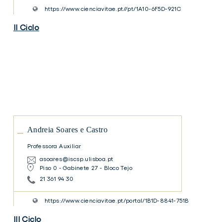
https://www.cienciavitae.pt//pt/1A10-6F5D-921C
II Ciclo
Andreia
Soares
e
Castro
Andreia
Soares
e
Castro
Andreia Soares e Castro
Professora Auxiliar
asoares@iscsp.ulisboa.pt
Piso 0 - Gabinete 27 - Bloco Tejo
21 361 94 30
https://www.cienciavitae.pt/portal/1B1D-8841-751B
III Ciclo