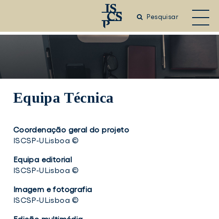
Saltar
para
Pesquisar
o
conteúdo
principal
Equipa Técnica
Coordenação geral do projeto
ISCSP-ULisboa ©
Equipa editorial
ISCSP-ULisboa ©
Imagem
e fotografia
ISCSP-ULisboa ©