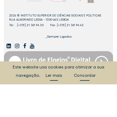
2026 © INSTITUTO SUPERIOR DE CIÊNCIAS SOCIAIS E POLÍTICAS
RUA ALMERINDO LESSA - 1300-663 LISBOA
Tel:
[+351] 21 361 94 30
Fax: [+351] 21 361 94 42
_Sempre Ligados
LINKEDIN
INSTAGAM
FACEBOOK
YOUTUBE
Este website usa cookies para otimizar a sua
navegação.
Ler mais
Concordar
Livro
dos
Elogios©
Digital
ULisboa
POLÍTICA DE COOKIES
POLÍTICA DE PRIVACIDADE
TERMOS E CONDIÇÕES
EQUIPA TÉCNICA
PRINCÍPIOS DE TRATAMENTO E PROTEÇÃO DE DADOS PESSOAIS
CANAL DE DENÚNCIA