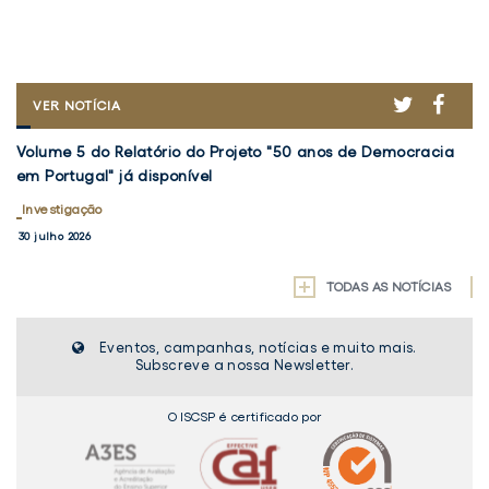
ER
ACEBOOK
TWITTER
FACE
VOLUME
VER NOTÍCIA
5
Volume
F
DO
Volume 5 do Relatório do Projeto "50 anos de Democracia
FC
5
at
RELATÓRIO
em Portugal" já disponível
I
DO
do
5
PROJETO
Relatório
Investigação
b
I
"50
do
d
30 julho 2026
5 
ANOS
Projeto
d
DE
"50
DEMOCRACIA
a
TODAS AS NOTÍCIAS
EM
anos
e
PORTUGAL"
de
d
JÁ
Eventos, campanhas, notícias e muito mais.
Democracia
I
DISPONÍVEL
Subscreve a nossa Newsletter.
em
U
Portugal"
O ISCSP é certificado por
já
disponível