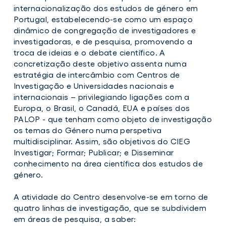
internacionalização dos estudos de género em
pretende
contribuir
Portugal, estabelecendo-se como um espaço
para
dinâmico de congregação de investigadores e
a
investigadoras, e de pesquisa, promovendo a
consolidação
e
troca de ideias e o debate científico. A
internacionalização
concretização deste objetivo assenta numa
dos
estratégia de intercâmbio com Centros de
estudos
de
Investigação e Universidades nacionais e
género
internacionais – privilegiando ligações com a
em
Europa, o Brasil, o Canadá, EUA e países dos
Portugal.
PALOP - que tenham como objeto de investigação
os temas do Género numa perspetiva
multidisciplinar. Assim, são objetivos do CIEG
Investigar; Formar; Publicar; e Disseminar
conhecimento na área científica dos estudos de
género.
A atividade do Centro desenvolve-se em torno de
quatro linhas de investigação, que se subdividem
em áreas de pesquisa, a saber: