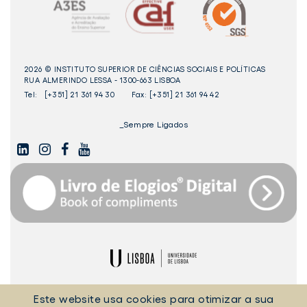
disponível
2026 © INSTITUTO SUPERIOR DE CIÊNCIAS SOCIAIS E POLÍTICAS
RUA ALMERINDO LESSA - 1300-663 LISBOA
Tel:
[+351] 21 361 94 30
Fax: [+351] 21 361 94 42
_Sempre Ligados
LINKEDIN
INSTAGAM
FACEBOOK
YOUTUBE
Livro
dos
Elogios©
Digital
ULisboa
POLÍTICA DE COOKIES
POLÍTICA DE PRIVACIDADE
Este website usa cookies para otimizar a sua
TERMOS E CONDIÇÕES
EQUIPA TÉCNICA