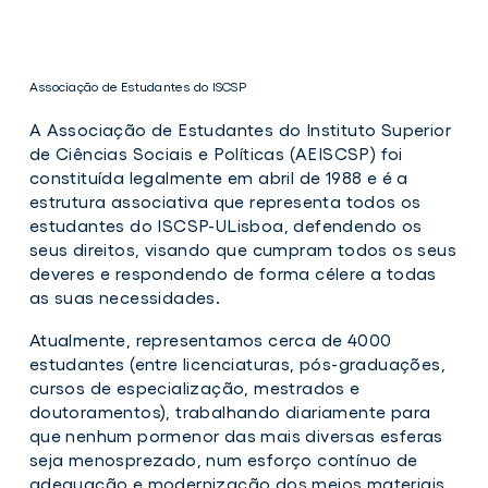
Associação de Estudantes do ISCSP
A Associação de Estudantes do Instituto Superior
de Ciências Sociais e Políticas (AEISCSP) foi
constituída legalmente em abril de 1988 e é a
Associação
estrutura associativa que representa todos os
de
estudantes do ISCSP-ULisboa, defendendo os
Estudantes
seus direitos, visando que cumpram todos os seus
do
deveres e respondendo de forma célere a todas
ISCSP
as suas necessidades.
Atualmente, representamos cerca de 4000
estudantes (entre licenciaturas, pós-graduações,
cursos de especialização, mestrados e
doutoramentos), trabalhando diariamente para
que nenhum pormenor das mais diversas esferas
seja menosprezado, num esforço contínuo de
adequação e modernização dos meios materiais