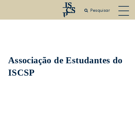
Saltar
para
Pesquisar
o
conteúdo
principal
Associação de Estudantes do
ISCSP