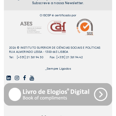
Subscreve a nossa Newsletter.
O ISCSP é certificado por
2026 © INSTITUTO SUPERIOR DE CIÊNCIAS SOCIAIS E POLÍTICAS
RUA ALMERINDO LESSA - 1300-663 LISBOA
Tel:
[+351] 21 361 94 30
Fax: [+351] 21 361 94 42
_Sempre Ligados
LINKEDIN
INSTAGAM
FACEBOOK
YOUTUBE
Livro
dos
Elogios©