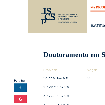
Saltar
My ISCS
para
o
conteúdo
principal
PÁGINA
INSTIT
PRINCI
Doutoramento em
S
Propinas
Vagas
1.º ano: 1.375 €
15
Partilha
2.º ano: 1.375 €
3.º ano: 1.375 €