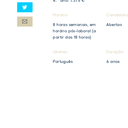
4.º ano: 1.375 €
Horário
Candidatu
8 horas semanais, em
Abertas
horário pós-laboral (a
partir das 18 horas)
Idioma:
Duração
Português
4 anos