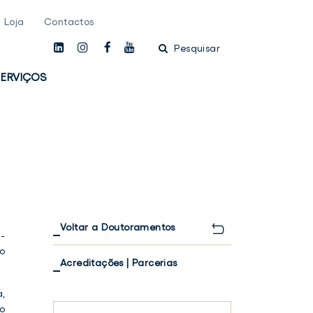
Loja
Contactos
linkedin
instagam
facebook
youtube
Pesquisar
ERVIÇOS
Voltar a Doutoramentos
-
io
Acreditações | Parcerias
,
o