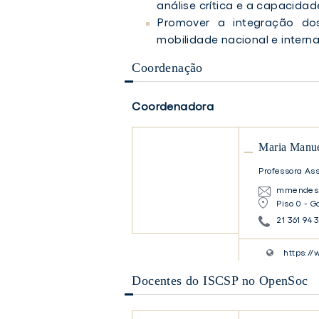
análise crítica e a capacid
Promover a integração dos
mobilidade nacional e interna
Coordenação
Coordenadora
Maria
Maria Manue
Manuela
Ferreira
Professora As
Mendes
mmendes@
Piso 0 - G
Maria
21 361 94 
Manuela
Ferreira
Mendes
https://
Docentes do ISCSP no OpenSoc
Paula