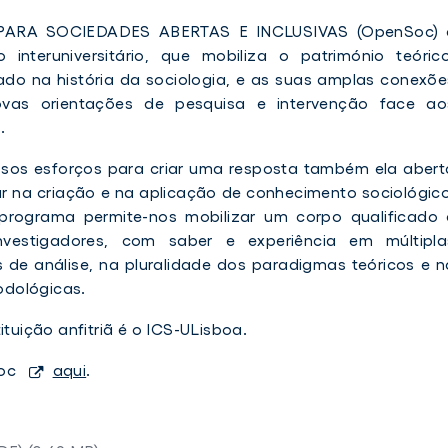
ARA SOCIEDADES ABERTAS E INCLUSIVAS (OpenSoc) 
nteruniversitário, que mobiliza o património teórico
do na história da sociologia, e as suas amplas conexõe
r novas orientações de pesquisa e intervenção face ao
.
os esforços para criar uma resposta também ela abert
var na criação e na aplicação de conhecimento sociológico
o programa permite-nos mobilizar um corpo qualificado 
nvestigadores, com saber e experiência em múltipla
 de análise, na pluralidade dos paradigmas teóricos e n
odológicas.
ituição anfitriã é o ICS-ULisboa.
Soc
aqui
.