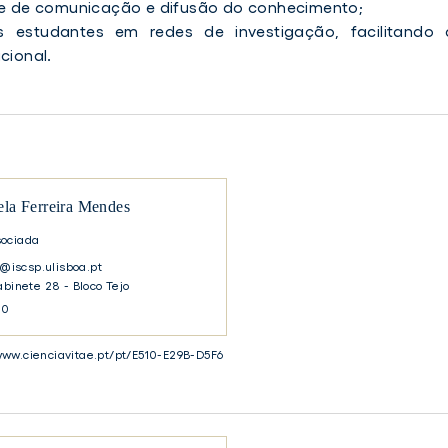
ade de comunicação e difusão do conhecimento;
 estudantes em redes de investigação, facilitando 
cional.
la Ferreira Mendes
sociada
iscsp.ulisboa.pt
abinete 28 - Bloco Tejo
30
www.cienciavitae.pt/pt/E510-E29B-D5F6