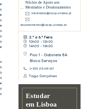
Núcleo de Apoio aos
e
Mestrados e Doutoramentos
o
mestrados@iscsp.ulisboa.pt
e
o
doutoramentos@iscsp.ulisboa.pt
e
a
a
2.ª a 6.ª Feira
to
10h00 - 12h00
14h00 - 16h00
e
Piso 1 - Gabinete 8A
Bloco Serviços
a
ão
(+351) 213 619 431
 a
Tiago Gonçalves
s
de
do
o
Estudar
em Lisboa