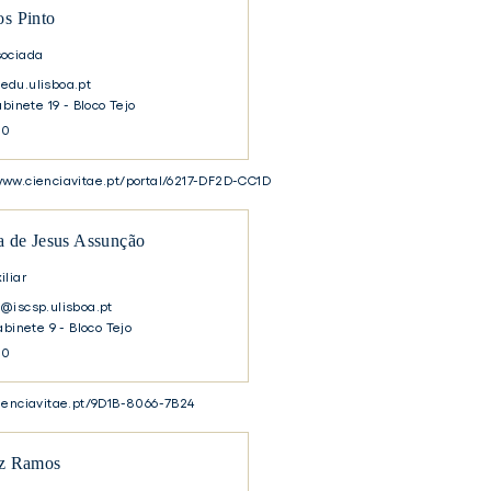
s Pinto
sociada
du.ulisboa.pt
abinete 19 - Bloco Tejo
30
www.cienciavitae.pt/portal/6217-DF2D-CC1D
a de Jesus Assunção
iliar
@iscsp.ulisboa.pt
abinete 9 - Bloco Tejo
30
cienciavitae.pt/9D1B-8066-7B24
uz Ramos