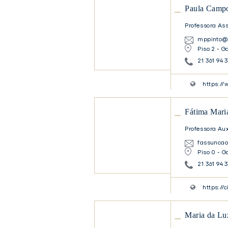
Paula Campo
Campos
Pinto
Professora As
mppinto@e
Paula
Piso 2 - G
Campos
Pinto
21 361 94 
https://
Fátima
Fátima Mari
Maria
de
Professora Aux
Jesus
fassuncao
Assunção
Piso 0 - G
Fátima
21 361 94 
Maria
de
Jesus
https://
Assunção
Maria
Maria da L
da