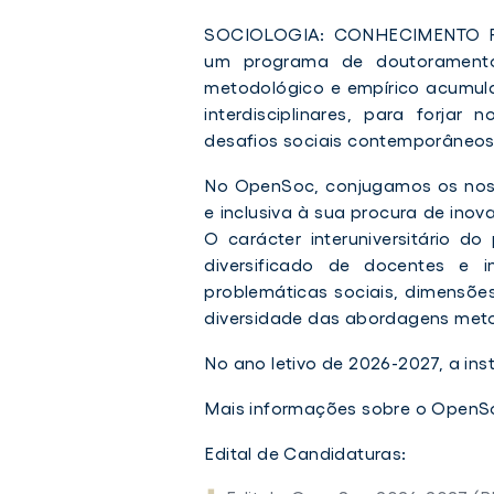
SOCIOLOGIA: CONHECIMENTO P
um programa de doutoramento i
metodológico e empírico acumula
interdisciplinares, para forja
desafios sociais contemporâneos
No OpenSoc, conjugamos os noss
e inclusiva à sua procura de ino
O carácter interuniversitário d
diversificado de docentes e i
problemáticas sociais, dimensões
diversidade das abordagens met
No ano letivo de 2026-2027, a inst
Mais informações sobre o Open
Edital de Candidaturas: