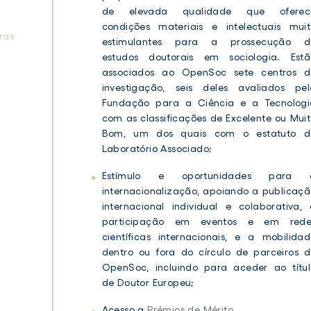
de elevada qualidade que oferec
condições materiais e intelectuais muit
ras
estimulantes para a prossecução d
estudos doutorais em sociologia. Estã
associados ao OpenSoc sete centros d
investigação, seis deles avaliados pel
Fundação para a Ciência e a Tecnologi
com as classificações de Excelente ou Mui
Bom, um dos quais com o estatuto d
Laboratório Associado;
Estímulo e oportunidades para 
internacionalização, apoiando a publicaç
internacional individual e colaborativa,
participação em eventos e em rede
científicas internacionais, e a mobilida
dentro ou fora do círculo de parceiros 
OpenSoc, incluindo para aceder ao títul
de Doutor Europeu;
Acesso a
Prémios de Mérito