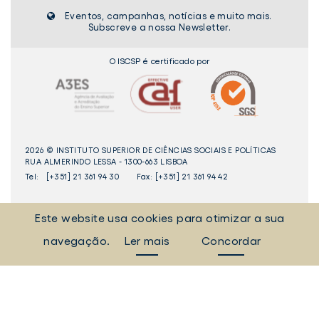
do
de
d
JÁ
Eventos, campanhas, notícias e muito mais.
ISCSP-
Democracia
I
DISPONÍVEL
Subscreve a nossa Newsletter.
ULisboa
em
U
Portugal"
O ISCSP é certificado por
já
disponível
2026 © INSTITUTO SUPERIOR DE CIÊNCIAS SOCIAIS E POLÍTICAS
RUA ALMERINDO LESSA - 1300-663 LISBOA
Tel:
[+351] 21 361 94 30
Fax: [+351] 21 361 94 42
_Sempre Ligados
Este website usa cookies para otimizar a sua
navegação.
Ler mais
Concordar
LINKEDIN
INSTAGAM
FACEBOOK
YOUTUBE
Livro