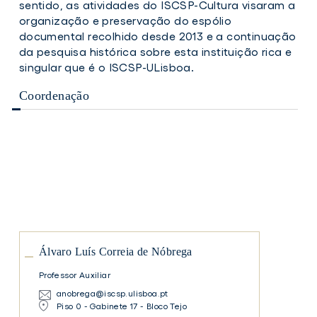
sentido, as atividades do ISCSP-Cultura visaram a
organização e preservação do espólio
documental recolhido desde 2013 e a continuação
da pesquisa histórica sobre esta instituição rica e
singular que é o ISCSP-ULisboa.
Coordenação
Álvaro
Luís
Correia
de
Nóbrega
Álvaro
Luís
Correia
Álvaro Luís Correia de Nóbrega
de
Nóbrega
Professor Auxiliar
anobrega@iscsp.ulisboa.pt
Piso 0 - Gabinete 17 - Bloco Tejo