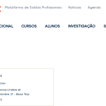
P
Plataforma de Saídas Profissionais
Notícias
Agenda
UCIONAL
CURSOS
ALUNOS
INVESTIGAÇÃO
S
PAL
ta
iliar
scsp.ulisboa.pt
abinete 21 - Bloco Tejo
30