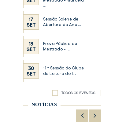
SET
Mestrado - Marcela
...
17
Sessão Solene de
SET
Abertura do Ano ...
18
Prova Pública de
SET
Mestrado - ...
30
11.ª Sessão do Clube
SET
de Leitura do I...
TODOS OS EVENTOS
NOTÍCIAS