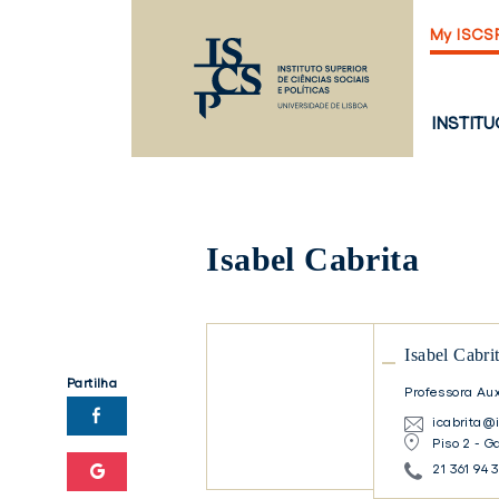
Saltar
My ISCS
para
o
conteúdo
principal
PÁGINA
INSTIT
PRINCI
Isabel Cabrita
Isabel
Isabel Cabri
Cabrita
Partilha
Professora Aux
Isabel
icabrita@i
Cabrita
Piso 2 - G
21 361 94 