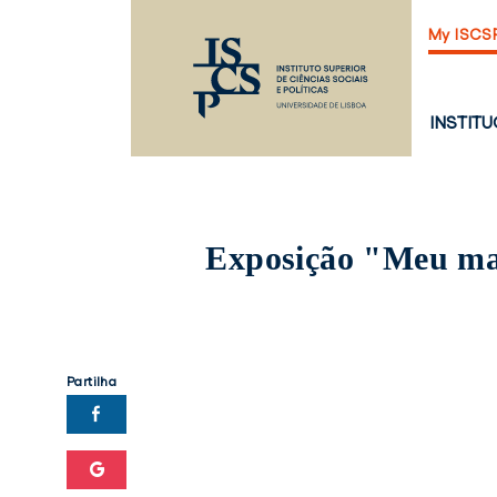
Saltar
My ISCS
para
o
conteúdo
principal
PÁGINA
INSTIT
PRINCI
Exposição "Meu ma
Partilha