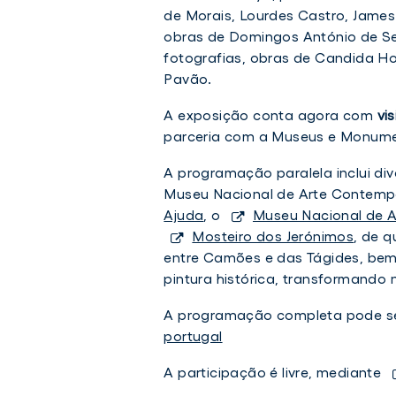
de Morais, Lourdes Castro, James
obras de Domingos António de Se
FCT
fotografias, obras de Candida Hoe
FCT atribui 5 bolsas de
FCT
VER NOTÍCIA
atribui
Pavão.
ATRIBUI
doutoramento a estudantes do
TWIT
5
5
ISCSP-ULisboa
BOLSAS
A exposição conta agora com
vi
bolsas
DE
Investigação
parceria com a Museus e Monume
de
DOUTORAMENTO
5 agosto 2026
A
doutoramento
A programação paralela inclui di
ESTUDANTES
a
DO
Museu Nacional de Arte Contemp
estudantes
ISCSP-
Ajuda
, o
Museu Nacional de A
ULISBOA
do
Mosteiro dos Jerónimos
, de 
ISCSP-
entre Camões e das Tágides, be
ULisboa
pintura histórica, transformando 
A programação completa pode s
portugal
A participação é livre, mediante