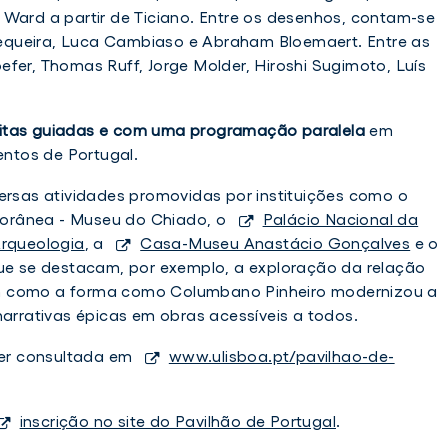
 Ward a partir de Ticiano. Entre os desenhos, contam-se
queira, Luca Cambiaso e Abraham Bloemaert. Entre as
Volume
FCT
fer, Thomas Ruff, Jorge Molder, Hiroshi Sugimoto, Luís
Volume 5 do Relatório do Projeto "50
VOLUME
FCT atribui 5 bolsas de
FCT
VER NOTÍCIA
VER NOTÍCIA
5
atribui
5
ATRIBUI
anos de Democracia em Portugal"
doutoramento a estudant
TER
FACEBOOK
TWITTER
FACEBOOK
DO
5
do
5
já disponível
ISCSP-ULisboa
RELATÓRIO
BOLSAS
sitas guiadas e com uma programação paralela
em
Relatório
bolsas
DO
DE
Investigação
Investigação
ntos de Portugal.
do
de
PROJETO
DOUTORAMENTO
30 julho 2026
5 agosto 2026
"50
A
Projeto
doutoramento
versas atividades promovidas por instituições como o
ANOS
ESTUDANTES
"50
a
DE
DO
orânea - Museu do Chiado, o
Palácio Nacional da
anos
estudantes
DEMOCRACIA
ISCSP-
rqueologia
, a
Casa-Museu Anastácio Gonçalves
e o
EM
ULISBOA
de
do
que se destacam, por exemplo, a exploração da relação
PORTUGAL"
Democracia
ISCSP-
JÁ
m como a forma como Columbano Pinheiro modernizou a
em
ULisboa
DISPONÍVEL
narrativas épicas em obras acessíveis a todos.
Portugal"
já
er consultada em
www.ulisboa.pt/pavilhao-de-
disponível
inscrição no site do Pavilhão de Portugal
.