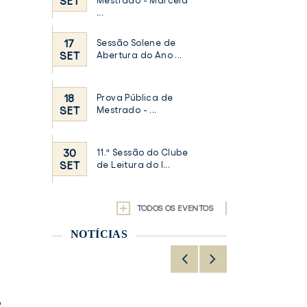
SET
Mestrado - Marcela
...
17
Sessão Solene de
SET
Abertura do Ano ...
18
Prova Pública de
SET
Mestrado - ...
30
11.ª Sessão do Clube
SET
de Leitura do I...
TODOS OS EVENTOS
NOTÍCIAS
o