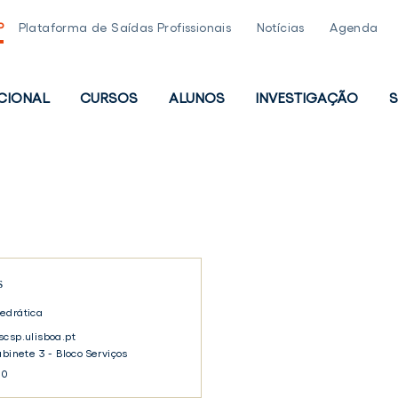
P
Plataforma de Saídas Profissionais
Notícias
Agenda
UCIONAL
CURSOS
ALUNOS
INVESTIGAÇÃO
S
PAL
s
edrática
scsp.ulisboa.pt
abinete 3 - Bloco Serviços
30