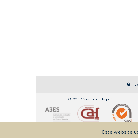
E
O ISCSP é certificado por
Este website u