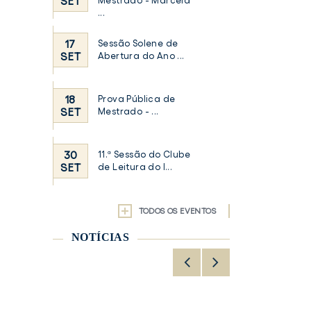
SET
Mestrado - Marcela
...
17
Sessão Solene de
SET
Abertura do Ano ...
18
Prova Pública de
SET
Mestrado - ...
30
11.ª Sessão do Clube
SET
de Leitura do I...
TODOS OS EVENTOS
NOTÍCIAS