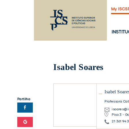
Saltar
My ISCS
para
o
conteúdo
principal
PÁGINA
INSTIT
PRINCI
Isabel Soares
Isabel
Isabel Soare
Soares
Partilha
Professora Cat
Isabel
isoares@i
Soares
Piso 3 - G
21 361 94 