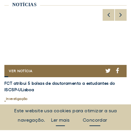
NOTÍCIAS
ER
ACEBOOK
TWITTER
FACE
FCT
VER NOTÍCIA
ATRIBUI
FCT
V
5
FCT atribui 5 bolsas de doutoramento a estudantes do
Vo
atribui
5
BOLSAS
ISCSP-ULisboa
em
DE
5
d
DOUTORAMENTO
bolsas
Investigação
Re
I
A
de
d
5 agosto 2026
30
ESTUDANTES
Este website usa cookies para otimizar a sua
doutoramento
Pr
DO
a
ISCSP-
"
navegação.
Ler mais
Concordar
TODAS AS NOTÍCIAS
ULISBOA
estudantes
a