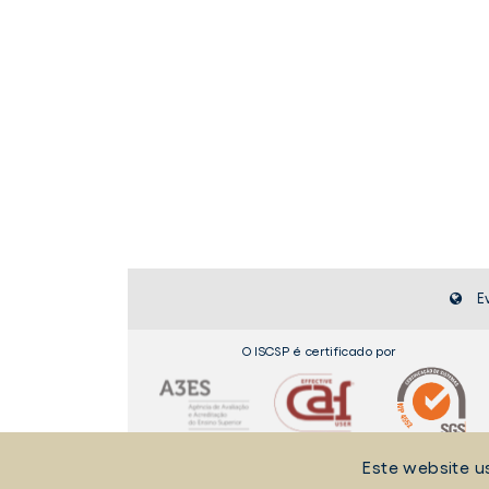
E
O ISCSP é certificado por
Este website u