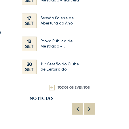
SET
Mestrado - Marcela
...
17
Sessão Solene de
SET
Abertura do Ano ...
a
e
18
Prova Pública de
SET
Mestrado - ...
30
11.ª Sessão do Clube
SET
de Leitura do I...
TODOS OS EVENTOS
NOTÍCIAS