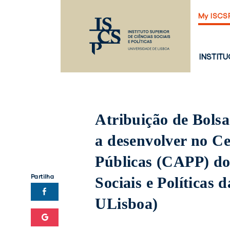
Saltar
My ISCS
para
o
conteúdo
principal
PÁGINA
INSTIT
PRINCI
Atribuição de Bolsa
a desenvolver no Ce
Públicas (CAPP) do 
Partilha
Sociais e Políticas
ULisboa)