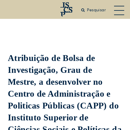
Saltar
para
Pesquisar
o
conteúdo
principal
Atribuição de Bolsa de
Investigação, Grau de
Mestre, a desenvolver no
Centro de Administração e
Politicas Públicas (CAPP) do
Instituto Superior de
Ciências Sociais e Políticas da