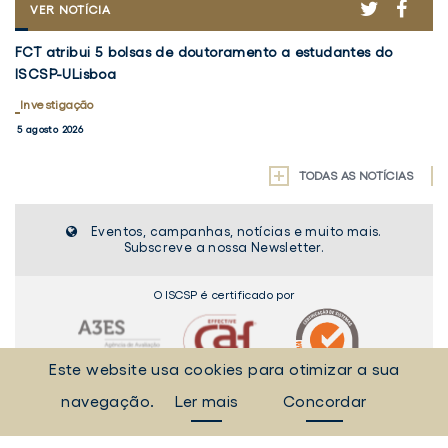
ER
ACEBOOK
TWITTER
FACE
FCT
VER NOTÍCIA
ATRIBUI
FCT
V
5
FCT atribui 5 bolsas de doutoramento a estudantes do
Vo
atribui
5
BOLSAS
ISCSP-ULisboa
em
DE
5
d
DOUTORAMENTO
bolsas
Investigação
Re
I
A
de
d
5 agosto 2026
30
ESTUDANTES
doutoramento
Pr
DO
a
ISCSP-
"
TODAS AS NOTÍCIAS
ULISBOA
estudantes
a
do
d
Eventos, campanhas, notícias e muito mais.
ISCSP-
D
Subscreve a nossa Newsletter.
ULisboa
e
Po
O ISCSP é certificado por
já
di
Este website usa cookies para otimizar a sua
navegação.
Ler mais
Concordar
2026 © INSTITUTO SUPERIOR DE CIÊNCIAS SOCIAIS E POLÍTICAS
RUA ALMERINDO LESSA - 1300-663 LISBOA