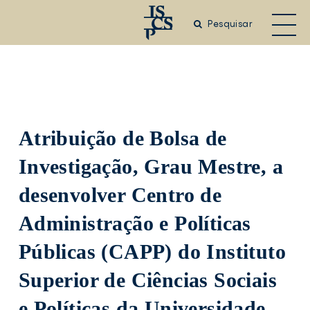
Saltar
para
Pesquisar
o
conteúdo
principal
Atribuição de Bolsa de
Investigação, Grau Mestre, a
desenvolver Centro de
Administração e Políticas
Públicas (CAPP) do Instituto
Superior de Ciências Sociais
e Políticas da Universidade