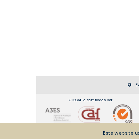
E
O ISCSP é certificado por
Este website u