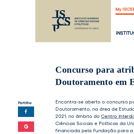
Saltar
My ISCS
para
o
conteúdo
principal
PÁGINA
INSTIT
PRINCI
Concurso para atrib
Doutoramento em E
Encontra-se aberto o concurso pa
Partilha
Doutoramento, na área de Estudos 
2021, no âmbito do
Centro Interd
Ciências Sociais e Políticas da U
financiada pela Fundação para a 