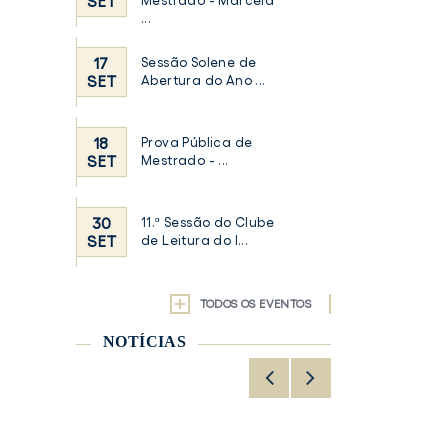
SET
Mestrado - Marcela
...
17
Sessão Solene de
SET
Abertura do Ano ...
18
Prova Pública de
SET
Mestrado - ...
30
11.ª Sessão do Clube
SET
de Leitura do I...
TODOS OS EVENTOS
NOTÍCIAS