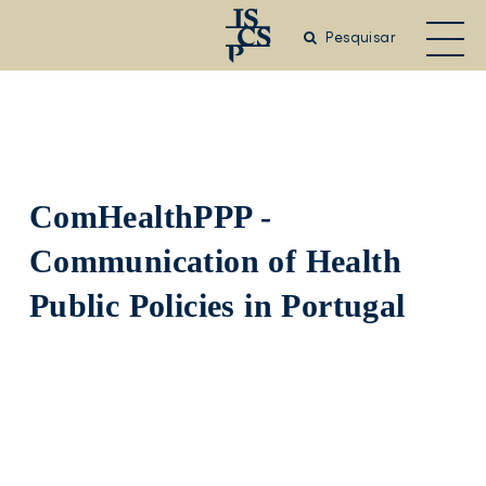
Saltar
para
Pesquisar
o
conteúdo
principal
ComHealthPPP -
Communication of Health
Public Policies in Portugal