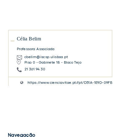
Célia
Belim
Célia Belim
Professora Associada
cbelim@iscsp.ulisboa.pt
Piso 0 - Gabinete 18 - Bloco Tejo
21 361 94 30
https://www.cienciavitae.pt//pt/D51A-1E9D-09FB
Navegação