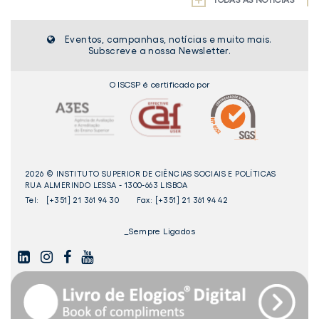
ULISBOA
EM
estudantes
anos
e
PORTUGAL"
do
de
d
JÁ
Eventos, campanhas, notícias e muito mais.
ISCSP-
Democracia
I
DISPONÍVEL
Subscreve a nossa Newsletter.
ULisboa
em
U
Portugal"
O ISCSP é certificado por
já
disponível
2026 © INSTITUTO SUPERIOR DE CIÊNCIAS SOCIAIS E POLÍTICAS
RUA ALMERINDO LESSA - 1300-663 LISBOA
Tel:
[+351] 21 361 94 30
Fax: [+351] 21 361 94 42
_Sempre Ligados
LINKEDIN
INSTAGAM
FACEBOOK
YOUTUBE