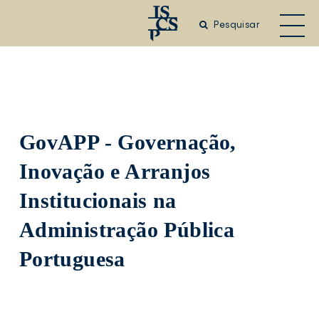
Saltar
para
Pesquisar
o
conteúdo
principal
GovAPP - Governação,
Inovação e Arranjos
Institucionais na
Administração Pública
Portuguesa