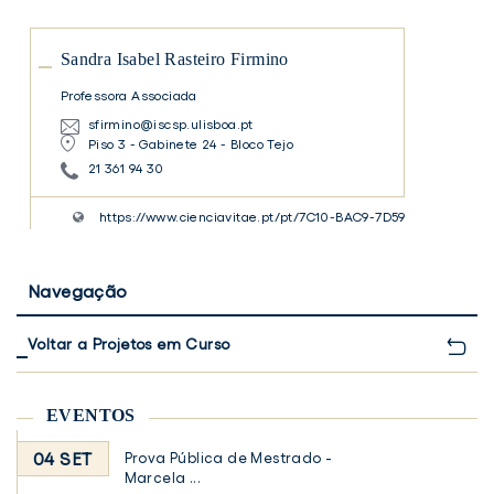
Sandra
Isabel
Rasteiro
Firmino
Sandra Isabel Rasteiro Firmino
Professora Associada
sfirmino@iscsp.ulisboa.pt
Piso 3 - Gabinete 24 - Bloco Tejo
21 361 94 30
https://www.cienciavitae.pt/pt/7C10-BAC9-7D59
Navegação
Voltar a Projetos em Curso
EVENTOS
04 SET
Prova Pública de Mestrado -
Marcela ...