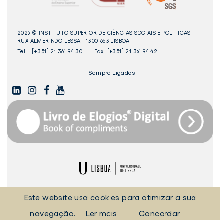
2026 © INSTITUTO SUPERIOR DE CIÊNCIAS SOCIAIS E POLÍTICAS
RUA ALMERINDO LESSA - 1300-663 LISBOA
Tel:
[+351] 21 361 94 30
Fax: [+351] 21 361 94 42
_Sempre Ligados
LINKEDIN
INSTAGAM
FACEBOOK
YOUTUBE
Livro
dos
Elogios©
Digital
ULisboa
POLÍTICA DE COOKIES
POLÍTICA DE PRIVACIDADE
Este website usa cookies para otimizar a sua
TERMOS E CONDIÇÕES
EQUIPA TÉCNICA
navegação.
Ler mais
Concordar
PRINCÍPIOS DE TRATAMENTO E PROTEÇÃO DE DADOS PESSOAIS