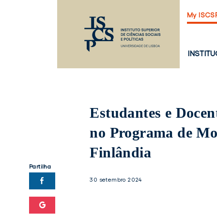
Saltar
My ISCS
para
o
conteúdo
principal
PÁGINA
INSTIT
PRINCI
Estudantes e Docen
no Programa de Mo
Finlândia
Partilha
30 setembro 2024