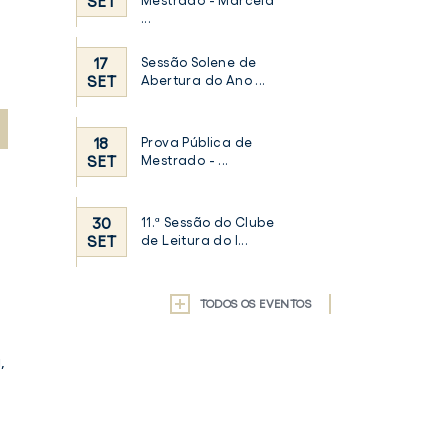
SET
Mestrado - Marcela
...
17
Sessão Solene de
SET
Abertura do Ano ...
18
Prova Pública de
SET
Mestrado - ...
30
11.ª Sessão do Clube
SET
de Leitura do I...
TODOS OS EVENTOS
,