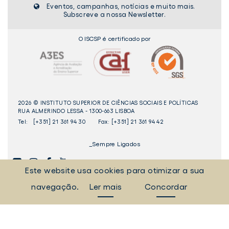
Eventos, campanhas, notícias e muito mais.
Subscreve a nossa Newsletter.
O ISCSP é certificado por
2026 © INSTITUTO SUPERIOR DE CIÊNCIAS SOCIAIS E POLÍTICAS
RUA ALMERINDO LESSA - 1300-663 LISBOA
Tel:
[+351] 21 361 94 30
Fax: [+351] 21 361 94 42
_Sempre Ligados
Este website usa cookies para otimizar a sua
LINKEDIN
INSTAGAM
FACEBOOK
YOUTUBE
navegação.
Ler mais
Concordar
Livro
dos