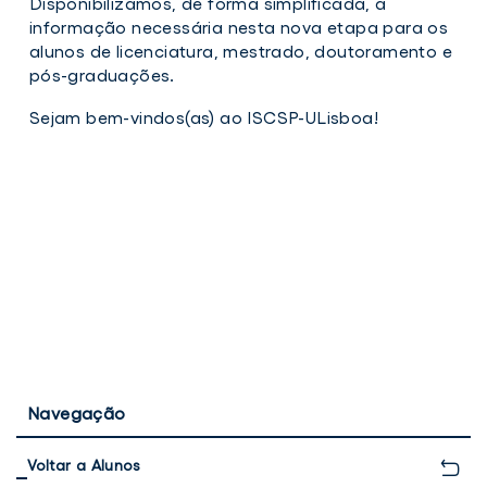
Disponibilizamos, de forma simplificada, a
Novos
informação necessária nesta nova etapa para os
alunos:
alunos de licenciatura, mestrado, doutoramento e
microsite
do
pós-graduações.
ISCSP-
ULisboa
Sejam bem-vindos(as) ao ISCSP-ULisboa!
esclarece
as
suas
dúvidas
Navegação
Voltar a Alunos