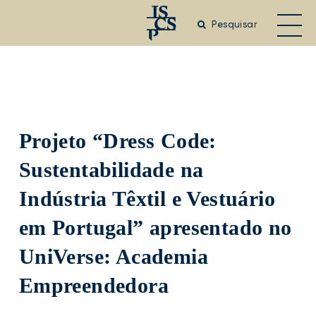
Saltar
para
Pesquisar
o
conteúdo
principal
Projeto “Dress Code:
Sustentabilidade na
Indústria Têxtil e Vestuário
em Portugal” apresentado no
UniVerse: Academia
Empreendedora