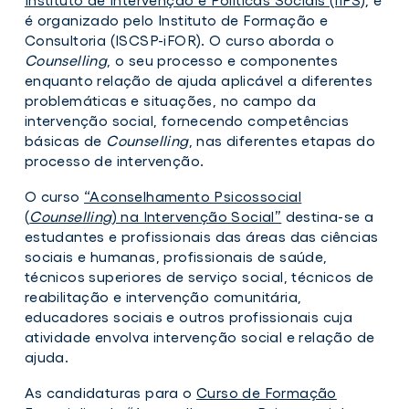
é organizado pelo
Instituto de Formação e
Consultoria (ISCSP-iFOR)
. O curso aborda o
Curso
Counselling
, o seu processo e componentes
de
enquanto relação de ajuda aplicável a diferentes
Formação
Especializada
problemáticas e situações, no campo da
“Aconselhamento
intervenção social, fornecendo competências
Psicossocial
básicas de
Counselling
, nas diferentes etapas do
(Counselling)
na
processo de intervenção.
Intervenção
Social”
O curso
“Aconselhamento Psicossocial
(
Counselling
) na Intervenção Social”
destina-se a
estudantes e profissionais das áreas das ciências
sociais e humanas, profissionais de saúde,
técnicos superiores de serviço social, técnicos de
reabilitação e intervenção comunitária,
educadores sociais e outros profissionais cuja
atividade envolva intervenção social e relação de
ajuda.
As candidaturas para o
Curso de Formação