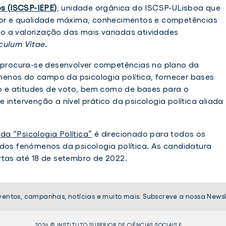
os (ISCSP-IEPE)
, unidade orgânica do ISCSP-ULisboa que
igor e qualidade máxima, conhecimentos e competências
o a valorização das mais variadas atividades
culum Vitae
.
procura-se desenvolver competências no plano da
enos do campo da psicologia política, fornecer bases
 e atitudes de voto, bem como de bases para o
 intervenção a nível prático da psicologia política aliada
a “Psicologia Política”
é direcionado para todos os
 dos fenómenos da psicologia política. As candidatura
rtas até 18 de setembro de 2022.
ventos, campanhas, notícias e muito mais. Subscreve a nossa Newsl
2026 © INSTITUTO SUPERIOR DE CIÊNCIAS SOCIAIS E