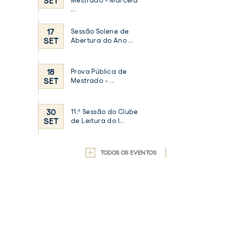
SET
Mestrado - Marcela
...
17
Sessão Solene de
SET
Abertura do Ano ...
18
Prova Pública de
SET
Mestrado - ...
30
11.ª Sessão do Clube
SET
de Leitura do I...
TODOS OS EVENTOS