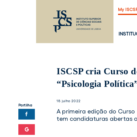
Saltar
My ISCS
para
o
conteúdo
principal
PÁGINA
INSTIT
PRINCI
ISCSP cria Curso d
“Psicologia Política
18 julho 2022
Partilha
A primeira edição do Curso 
tem candidaturas abertas a