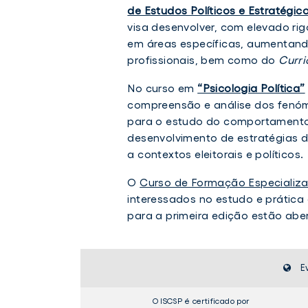
de Estudos Políticos e Estratégic
visa desenvolver, com elevado r
em áreas específicas, aumentand
Curso
profissionais, bem como do
Curri
de
Formação
Especializada
No curso em
“Psicologia Política”
“Psicologia
compreensão e análise dos fenóm
Política”
para o estudo do comportamento
desenvolvimento de estratégias de
a contextos eleitorais e políticos.
O
Curso de Formação Especializad
interessados no estudo e prática
para a primeira edição estão abe
E
O ISCSP é certificado por