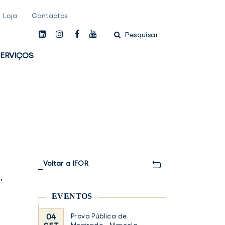
Loja
Contactos
linkedin
instagam
facebook
youtube
Pesquisar
ERVIÇOS
Voltar a IFOR
”
EVENTOS
04
Prova Pública de