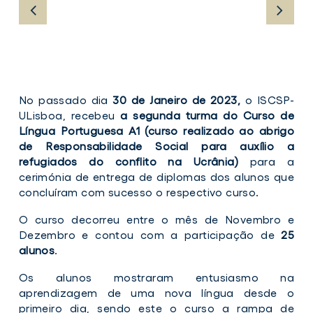
fotografia
Se
No passado dia
30 de Janeiro de 2023,
o ISCSP-
2
tur
ULisboa, recebeu
a segunda turma do Curso de
do
Língua Portuguesa A1 (curso realizado ao abrigo
Cur
fotografia
de Responsabilidade Social para auxílio a
de
2
refugiados do conflito na Ucrânia)
para a
Lín
cerimónia de entrega de diplomas dos alunos que
Por
concluíram com sucesso o respectivo curso.
A1
O curso decorreu entre o mês de Novembro e
Dezembro e contou com a participação de
25
Seg
turm
alunos
.
do
Curs
Os alunos mostraram entusiasmo na
de
aprendizagem de uma nova língua desde o
Líng
Port
primeiro dia, sendo este o curso a rampa de