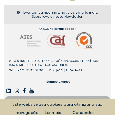
Eventos, campanhas, notícias e muito mais.
Subscreve a nossa Newsletter.
O ISCSP é certificado por
2026 © INSTITUTO SUPERIOR DE CIÊNCIAS SOCIAIS E POLÍTICAS
RUA ALMERINDO LESSA - 1300-663 LISBOA
Tel:
[+351] 21 361 94 30
Fax: [+351] 21 361 94 42
_Sempre Ligados
LINKEDIN
INSTAGAM
FACEBOOK
YOUTUBE
Este website usa cookies para otimizar a sua
navegação.
Ler mais
Concordar