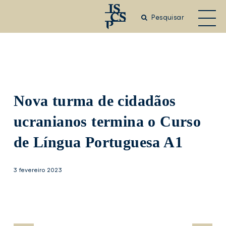
Saltar
para
Pesquisar
o
conteúdo
principal
Nova turma de cidadãos
ucranianos termina o Curso
de Língua Portuguesa A1
3 fevereiro 2023