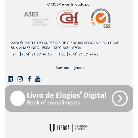
O ISCSP é certificado por
2026 © INSTITUTO SUPERIOR DE CIÊNCIAS SOCIAIS E POLÍTICAS
RUA ALMERINDO LESSA - 1300-663 LISBOA
Tel:
[+351] 21 361 94 30
Fax: [+351] 21 361 94 42
_Sempre Ligados
LINKEDIN
INSTAGAM
FACEBOOK
YOUTUBE
Livro
dos
Elogios©
Digital
ULisboa