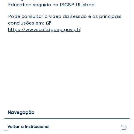
de
Education seguido no ISCSP-ULisboa.
Avaliação
Pode consultar o vídeo da sessão e as principais
conclusões em:
https://www.caf.dgaep.gov.pt/
.
Navegação
Voltar a Institucional