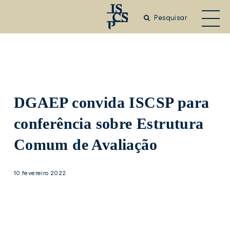
Saltar
para
Pesquisar
o
conteúdo
principal
DGAEP convida ISCSP para
conferência sobre Estrutura
Comum de Avaliação
10 fevereiro 2022