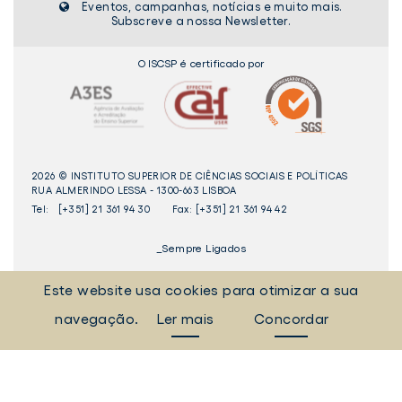
Eventos, campanhas, notícias e muito mais.
Subscreve a nossa Newsletter.
O ISCSP é certificado por
2026 © INSTITUTO SUPERIOR DE CIÊNCIAS SOCIAIS E POLÍTICAS
RUA ALMERINDO LESSA - 1300-663 LISBOA
Tel:
[+351] 21 361 94 30
Fax: [+351] 21 361 94 42
_Sempre Ligados
Este website usa cookies para otimizar a sua
LINKEDIN
INSTAGAM
FACEBOOK
YOUTUBE
navegação.
Ler mais
Concordar
Livro
dos