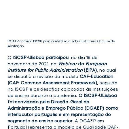
DGAEP convida ISCSP para conferência sobre Estrutura Comum de
Avaliação
O I
SCSP-Ulisboa participou
, no dia 18 de
novembro de 2021, no
Webinar
do
European
Institute for Public Administration
(EIPA)
, no qual
se discutiu a revisão do modelo
CAF-Education
(CAF: Common Assessment Framework)
, seguido
no ISCSP e os desafios colocados às instituições
DGAEP
de ensino durante a pandemia.
O ISCSP-ULisboa
convida
foi convidado pela Direção-Geral da
ISCSP
para
Administração e Emprego Público (DGAEP) como
conferência
interlocutor português e em representação do
sobre
segmento do ensino superior
. A DGAEP em
Estrutura
Comum
Portugal representa o modelo de Qualidade CAF-