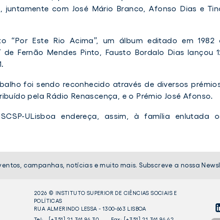
74, juntamente com José Mário Branco, Afonso Dias e Tin
to “Por Este Rio Acima”, um álbum editado em 1982 
” de Fernão Mendes Pinto, Fausto Bordalo Dias lançou 1
.
balho foi sendo reconhecido através de diversos prémios
ribuído pela Rádio Renascença, e o Prémio José Afonso.
CSP-ULisboa endereça, assim, à família enlutada o
ventos, campanhas, notícias e muito mais. Subscreve a nossa Newsl
2026 © INSTITUTO SUPERIOR DE CIÊNCIAS SOCIAIS E
POLÍTICAS
RUA ALMERINDO LESSA - 1300-663 LISBOA
LI
Tel:
[+351] 21 361 94 30
Fax: [+351] 21 361 94 42