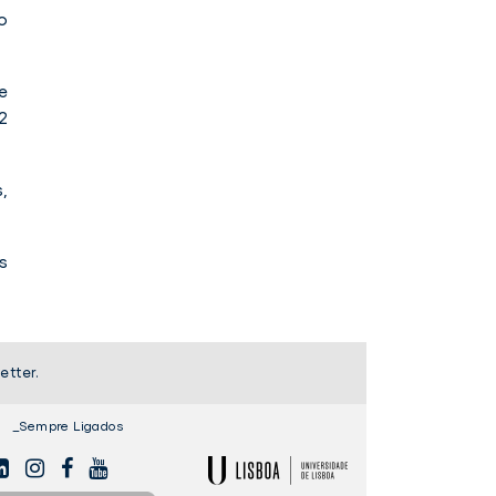
o
e
2
,
s
etter.
_Sempre Ligados
NKEDIN
INSTAGAM
FACEBOOK
YOUTUBE
ULisboa