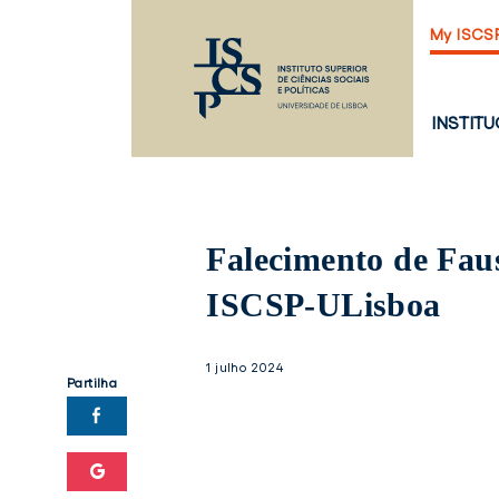
Saltar
My ISCS
para
o
conteúdo
principal
PÁGINA
INSTIT
PRINCI
Falecimento de Fau
ISCSP-ULisboa
1 julho 2024
Partilha