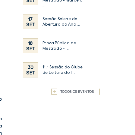
SET
Mestrado - Marcela
...
17
Sessão Solene de
SET
Abertura do Ano ...
18
Prova Pública de
SET
Mestrado - ...
30
11.ª Sessão do Clube
SET
de Leitura do I...
TODOS OS EVENTOS
o
o
a
m