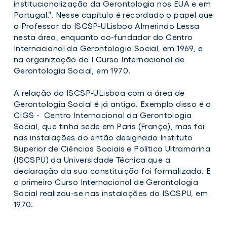
direção
institucionalização da Gerontologia nos EUA e em
da
Portugal.”. Nesse capítulo é recordado o papel que
Sociedade
o Professor do ISCSP-ULisboa Almerindo Lessa
Portuguesa
de
nesta área, enquanto co-fundador do Centro
Geriatria
Internacional da Gerontologia Social, em 1969, e
e
na organização do I Curso Internacional de
Gerontologia
Gerontologia Social, em 1970.
A relação do ISCSP-ULisboa com a área de
Gerontologia Social é já antiga. Exemplo disso é o
CIGS - Centro Internacional da Gerontologia
Social, que tinha sede em Paris (França), mas foi
nas instalações do então designado Instituto
Superior de Ciências Sociais e Política Ultramarina
(ISCSPU) da Universidade Técnica que a
declaração da sua constituição foi formalizada. E
o primeiro Curso Internacional de Gerontologia
Social realizou-se nas instalações do ISCSPU, em
1970.