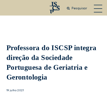
Saltar
para
Pesquisar
o
conteúdo
principal
Professora do ISCSP integra
direção da Sociedade
Portuguesa de Geriatria e
Gerontologia
19 julho 2021