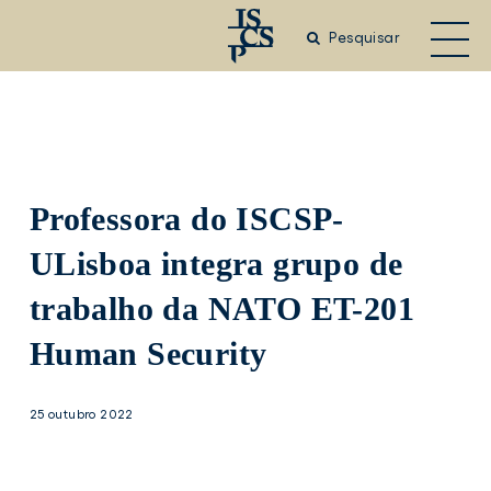
Saltar
para
Pesquisar
o
conteúdo
principal
Professora do ISCSP-
ULisboa integra grupo de
trabalho da NATO ET-201
Human Security
25 outubro 2022