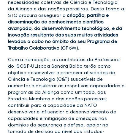
ISCSP-
necessidades coletivas de Ciência e Tecnologia
ULisboa
da Aliança e das nações parceiras. Desta forma a
integra
STO procura assegurar a
criação, partilha e
grupo
disseminação de conhecimento científico
de
trabalho
avançado, do desenvolvimento tecnológico, e da
da
inovação resultante das suas muitas atividades
NATO
levadas a cabo no âmbito do seu Programa de
ET-
201
Trabalho Colaborativo
(CPoW).
Human
Security
Com a nomeação, os contributos da Professora
do ISCSP-ULisboa Sandra Balão terão como
objetivo desenvolver e promover atividades de
Ciência e Tecnologia (C&T) suscetíveis de
aumentar e equilibrar as respetivas capacidades e
programas da Aliança como um todo, dos
Estados-Membros e das nações parceiras;
contribuir para a capacidade da NATO
desenvolver e influenciar o desenvolvimento de
capacidades e mitigação de ameaças nos
domínios da segurança e defesa; apoiar na
tomada de decisão ao nível dos Estados-