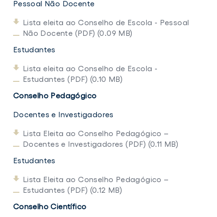
Pessoal Não Docente
Resultados
do
Lista eleita ao Conselho de Escola - Pessoal
processo
Não Docente (PDF) (0.09 MB)
eleitoral
para
Estudantes
os
Órgãos
de
Lista eleita ao Conselho de Escola -
Gestão
Estudantes (PDF) (0.10 MB)
do
ISCSP-
Conselho Pedagógico
ULisboa
(Conselho
Docentes e Investigadores
de
Escola,
Conselho
Lista Eleita ao Conselho Pedagógico –
Científico,
Docentes e Investigadores (PDF) (0.11 MB)
Conselho
Pedagógico)
Estudantes
Lista Eleita ao Conselho Pedagógico –
Estudantes (PDF) (0.12 MB)
Conselho Científico