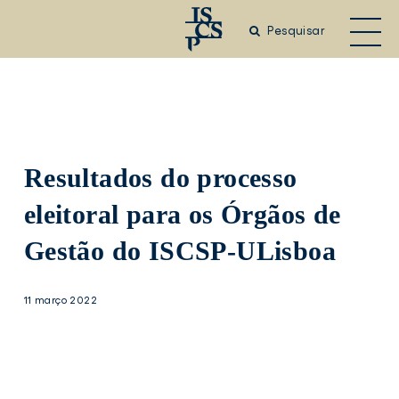
Saltar
para
Pesquisar
o
conteúdo
principal
Resultados do processo
eleitoral para os Órgãos de
Gestão do ISCSP-ULisboa
11 março 2022