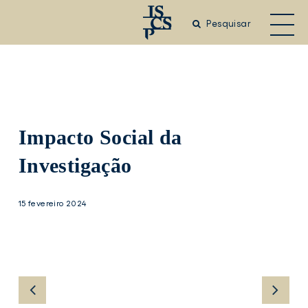
Saltar
para
Pesquisar
o
conteúdo
principal
Impacto Social da
Investigação
15 fevereiro 2024