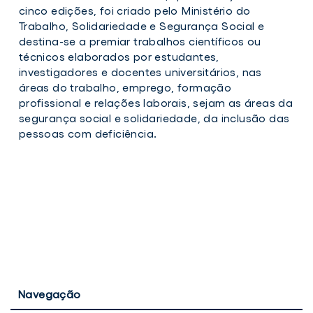
Prémio
Prém
cinco edições, foi criado pelo Ministério do
António
Antó
Trabalho, Solidariedade e Segurança Social e
Dornelas
Dorn
destina-se a premiar trabalhos científicos ou
técnicos
elaborados por estudantes,
investigadores e docentes universitários, nas
áreas do trabalho, emprego,
formação
profissional e relações laborais, sejam as áreas da
segurança social e solidariedade, da inclusão das
pessoas com deficiência.
Navegação