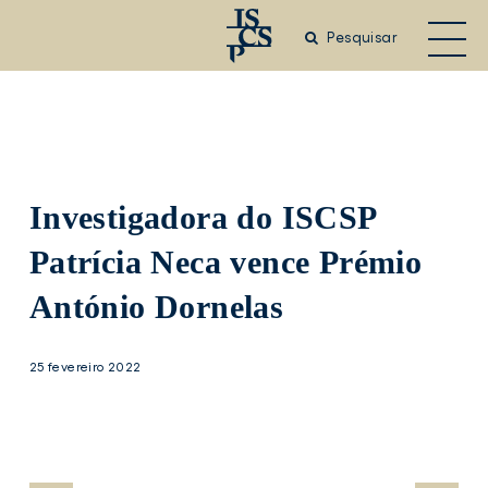
Saltar
para
Pesquisar
o
conteúdo
principal
Investigadora do ISCSP
Patrícia Neca vence Prémio
António Dornelas
25 fevereiro 2022