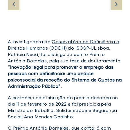
Investigadora
Inv
A investigadora do
Observatório da Deficiência e
do
do
Direitos Humanos
(ODDH) do ISCSP-ULisboa,
ISCSP
IS
Patrícia Neca, foi distinguida com o Prémio
Patrícia
Pat
António Dornelas, pela sua tese de doutoramento
Neca
Ne
“
Inovação legal para promover o emprego
das
vence
ven
pessoas com deficiência: uma análise
Prémio
Pré
psicossocial da receção do Sistema de Quotas na
António
Ant
Administração Pública”
.
Dornelas
Dor
A cerimónia de atribuição do prémio decorreu no
Investigadora
dia 11 de fevereiro de 2022 e foi presidida pela
Inve
do
do
Ministra do Trabalho, Solidariedade e Segurança
ISCSP
ISCS
Social, Ana Mendes Godinho.
Patrícia
Patrí
Neca
Nec
O
Prémio António Dornelas, que conta já com
vence
venc