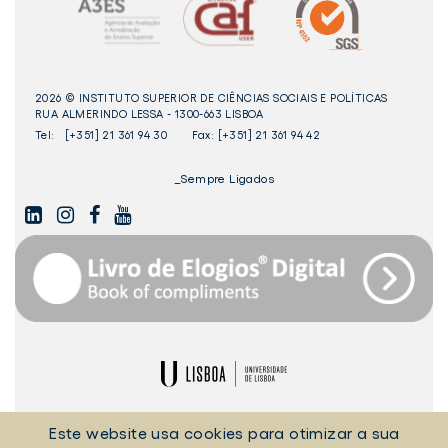
2026 © INSTITUTO SUPERIOR DE CIÊNCIAS SOCIAIS E POLÍTICAS
RUA ALMERINDO LESSA - 1300-663 LISBOA
Tel:
[+351] 21 361 94 30
Fax: [+351] 21 361 94 42
_Sempre Ligados
LINKEDIN
INSTAGAM
FACEBOOK
YOUTUBE
Livro
dos
Elogios©
Digital
ULisboa
POLÍTICA DE COOKIES
POLÍTICA DE PRIVACIDADE
Este website usa cookies para otimizar a sua
TERMOS E CONDIÇÕES
EQUIPA TÉCNICA